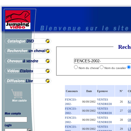
Rech
Nom du cheval
Nom du cavalier
Concours
Date
Epreuve
N°
Ch
FENCES-
VENTES
06/09/2002
26
K
2002-
VENDREDI
FENCES-
VENTES
06/09/2002
27
O
2002-
VENDREDI
FENCES-
VENTES
06/09/2002
28
O
2002-
VENDREDI
FENCES-
VENTES
06/09/2002
29
L