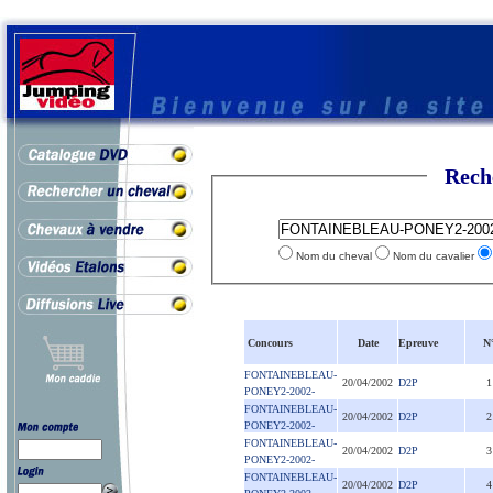
Rech
Nom du cheval
Nom du cavalier
Concours
Date
Epreuve
N
FONTAINEBLEAU-
20/04/2002
D2P
1
PONEY2-2002-
FONTAINEBLEAU-
20/04/2002
D2P
2
PONEY2-2002-
FONTAINEBLEAU-
20/04/2002
D2P
3
PONEY2-2002-
FONTAINEBLEAU-
20/04/2002
D2P
4