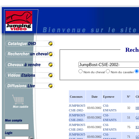
Rech
Nom du cheval
Nom du cavalier
Concours
Date
Epreuve
N°
Ch
JUMPBOST-
CSI-
03/05/2002
32
H
CSIE-2002-
ENFANTS
JUMPBOST-
CSI-
03/05/2002
51
G
CSIE-2002-
ENFANTS
JUMPBOST-
CSI-
03/05/2002
75
I
CSIE-2002-
ENFANTS
JUMPBOST-
CSI-
03/05/2002
71
L