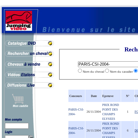
Rech
Nom du cheval
Nom du cavalier
Concours
Date
Epreuve
N°
Ch
PRIX ROND
PARIS-CSI-
POINT DES
26/11/2004
1
F
2004-
CHAMPS
ELYSEES
PRIX ROND
PARIS-CSI-
POINT DES
26/11/2004
6
D
2004-
CHAMPS
ELYSEES