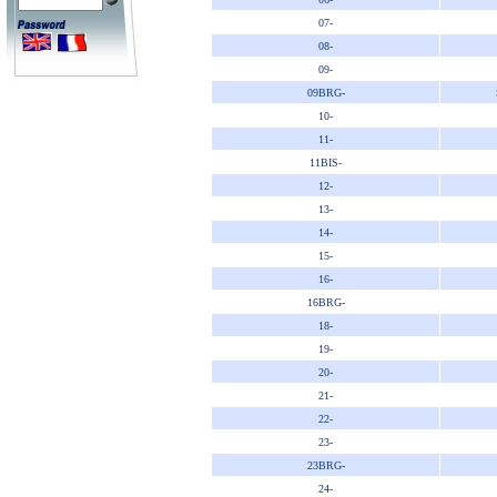
07-
08-
09-
09BRG-
10-
11-
11BIS-
12-
13-
14-
15-
16-
16BRG-
18-
19-
20-
21-
22-
23-
23BRG-
24-