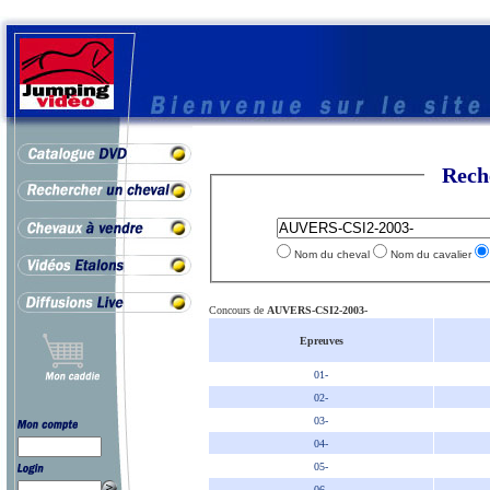
Rech
Nom du cheval
Nom du cavalier
Concours de
AUVERS-CSI2-2003-
Epreuves
01-
02-
03-
04-
05-
06-