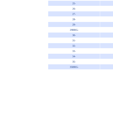
25-
26-
27-
28-
29-
29BRG-
30-
31-
32-
33-
34-
35-
35BRG-