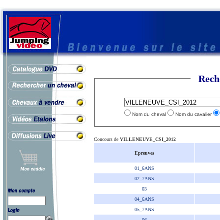
Rech
Nom du cheval
Nom du cavalier
Concours de
VILLENEUVE_CSI_2012
Epreuves
01_6ANS
02_7ANS
03
04_6ANS
05_7ANS
06