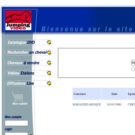
Concours
Date
Epre
HARASDELAROQUE
01/01/1960
CHE