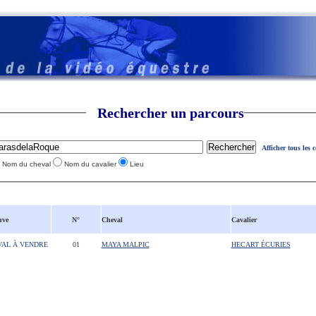
Rechercher un parcours
Afficher tous les 
Nom du cheval
Nom du cavalier
Lieu
uve
N°
Cheval
Cavalier
VAL À VENDRE
01
MAYA MALPIC
HECART ÉCURIES