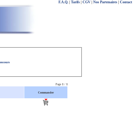
F.A.Q.
|
Tarifs
|
CGV
|
Nos Partenaires
|
Contact
concours
Page
1
/
1
Commander