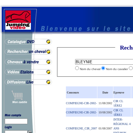
Rech
Nom du cheval
Nom du cavalier
Concours
Date
Epreuve
CIR CL
COMPIEGNE-CIR-2002-
11/08/2002
1ÈRE2
CIR CL
COMPIEGNE-CIR-2002-
10/08/2002
1ÈRE1
INTER-
RÉGIONAL 4
COMPIEGNE_CIR_2007
01/08/2007
ANS
ENT/HON