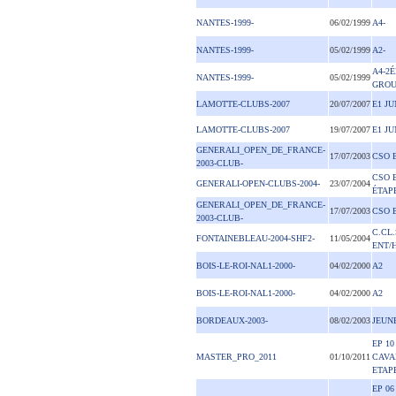
NANTES-1999-
06/02/1999
A4-
NANTES-1999-
05/02/1999
A2-
A4-2
NANTES-1999-
05/02/1999
GROU
LAMOTTE-CLUBS-2007
20/07/2007
E1 JU
LAMOTTE-CLUBS-2007
19/07/2007
E1 JU
GENERALI_OPEN_DE_FRANCE-
17/07/2003
CSO 
2003-CLUB-
CSO 
GENERALI-OPEN-CLUBS-2004-
23/07/2004
ÉTAP
GENERALI_OPEN_DE_FRANCE-
17/07/2003
CSO 
2003-CLUB-
C.CL
FONTAINEBLEAU-2004-SHF2-
11/05/2004
ENT/
BOIS-LE-ROI-NAL1-2000-
04/02/2000
A2
BOIS-LE-ROI-NAL1-2000-
04/02/2000
A2
BORDEAUX-2003-
08/02/2003
JEUN
EP 10
MASTER_PRO_2011
01/10/2011
CAVA
ETAP
EP 06