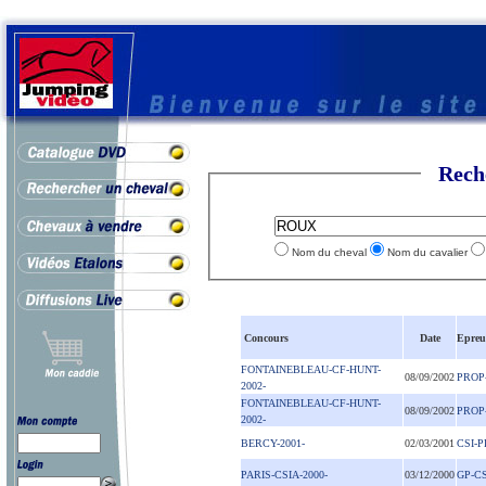
Rech
Nom du cheval
Nom du cavalier
Concours
Date
Epreu
FONTAINEBLEAU-CF-HUNT-
08/09/2002
PROP
2002-
FONTAINEBLEAU-CF-HUNT-
08/09/2002
PROP
2002-
BERCY-2001-
02/03/2001
CSI-
PARIS-CSIA-2000-
03/12/2000
GP-CS