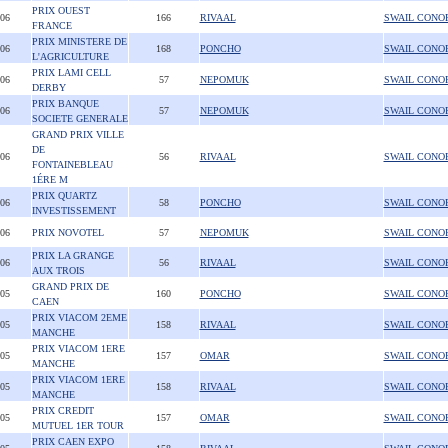
PRIX OUEST
006
166
RIVAAL
SWAIL CONO
FRANCE
PRIX MINISTERE DE
006
168
PONCHO
SWAIL CONO
L'AGRICULTURE
PRIX LAMI CELL
006
57
NEPOMUK
SWAIL CONO
DERBY
PRIX BANQUE
006
57
NEPOMUK
SWAIL CONO
SOCIETE GENERALE
GRAND PRIX VILLE
DE
006
56
RIVAAL
SWAIL CONO
FONTAINEBLEAU
1ÉRE M
PRIX QUARTZ
006
58
PONCHO
SWAIL CONO
INVESTISSEMENT
006
PRIX NOVOTEL
57
NEPOMUK
SWAIL CONO
PRIX LA GRANGE
006
56
RIVAAL
SWAIL CONO
AUX TROIS
GRAND PRIX DE
005
160
PONCHO
SWAIL CONO
CAEN
PRIX VIACOM 2EME
005
158
RIVAAL
SWAIL CONO
MANCHE
PRIX VIACOM 1ERE
005
157
OMAR
SWAIL CONO
MANCHE
PRIX VIACOM 1ERE
005
158
RIVAAL
SWAIL CONO
MANCHE
PRIX CREDIT
005
157
OMAR
SWAIL CONO
MUTUEL 1ER TOUR
PRIX CAEN EXPO