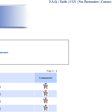
F.A.Q.
|
Tarifs
|
CGV
|
Nos Partenaires
|
Contact
concours
Page
1
/
1
Commander
R
R
R
R