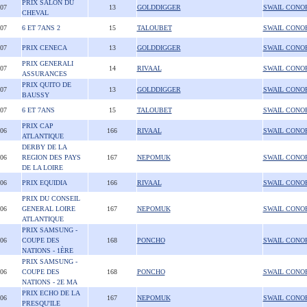
PRIX SALON DU
007
13
GOLDDIGGER
SWAIL CONO
CHEVAL
007
6 ET 7ANS 2
15
TALOUBET
SWAIL CONO
007
PRIX CENECA
13
GOLDDIGGER
SWAIL CONO
PRIX GENERALI
007
14
RIVAAL
SWAIL CONO
ASSURANCES
PRIX QUITO DE
007
13
GOLDDIGGER
SWAIL CONO
BAUSSY
007
6 ET 7ANS
15
TALOUBET
SWAIL CONO
PRIX CAP
006
166
RIVAAL
SWAIL CONO
ATLANTIQUE
DERBY DE LA
006
REGION DES PAYS
167
NEPOMUK
SWAIL CONO
DE LA LOIRE
006
PRIX EQUIDIA
166
RIVAAL
SWAIL CONO
PRIX DU CONSEIL
006
GENERAL LOIRE
167
NEPOMUK
SWAIL CONO
ATLANTIQUE
PRIX SAMSUNG -
006
COUPE DES
168
PONCHO
SWAIL CONO
NATIONS - 1ÈRE
PRIX SAMSUNG -
006
COUPE DES
168
PONCHO
SWAIL CONO
NATIONS - 2E MA
PRIX ECHO DE LA
006
167
NEPOMUK
SWAIL CONO
PRESQU'ILE