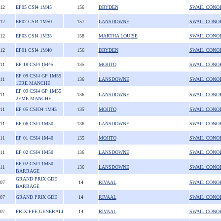
012
EP05 CSI4 1M45
156
DRYDEN
SWAIL CONO
012
EP02 CSI4 1M50
157
LANSDOWNE
SWAIL CONO
012
EP03 CSI4 1M35
158
MARTHA LOUISE
SWAIL CONO
012
EP01 CSI4 1M40
156
DRYDEN
SWAIL CONO
011
EP 18 CSI4 1M45
135
MOJITO
SWAIL CONO
EP 09 CSI4 GP 1M55
011
136
LANSDOWNE
SWAIL CONO
1ERE MANCHE
EP 09 CSI4 GP 1M55
011
136
LANSDOWNE
SWAIL CONO
2EME MANCHE
011
EP 05 CSIO4 1M45
135
MOJITO
SWAIL CONO
011
EP 06 CSI4 1M50
136
LANSDOWNE
SWAIL CONO
011
EP 01 CSI4 1M40
135
MOJITO
SWAIL CONO
011
EP 02 CSI4 1M50
136
LANSDOWNE
SWAIL CONO
EP 02 CSI4 1M50
011
136
LANSDOWNE
SWAIL CONO
BARRAGE
GRAND PRIX GDE
007
14
RIVAAL
SWAIL CONO
BARRAGE
007
GRAND PRIX GDE
14
RIVAAL
SWAIL CONO
007
PRIX FFE GENERALI
14
RIVAAL
SWAIL CONO