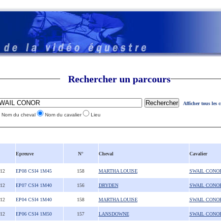
Rechercher un parcours
Afficher tous les 
Nom du cheval
Nom du cavalier
Lieu
Epreuve
N°
Cheval
Cavalier
012
EP08 CSI4 1M45
158
MARTHA LOUISE
SWAIL CONO
012
EP07 CSI4 1M40
156
DRYDEN
SWAIL CONO
012
EP04 CSI4 1M40
158
MARTHA LOUISE
SWAIL CONO
012
EP06 CSI4 1M50
157
LANSDOWNE
SWAIL CONO