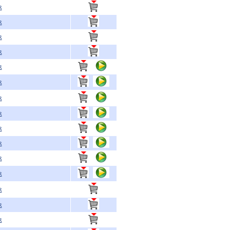
R
R
R
R
R
R
R
R
R
R
R
R
R
R
R