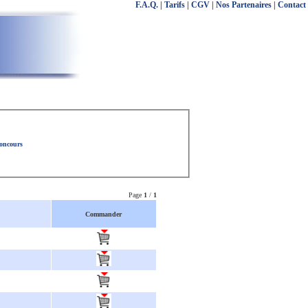
F.A.Q.
|
Tarifs
|
CGV
|
Nos Partenaires
|
Contact
concours
Page
1
/
1
Commander