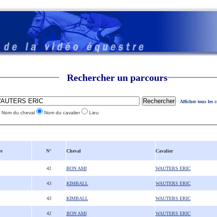
Rechercher un parcours
Afficher tous les 
Nom du cheval
Nom du cavalier
Lieu
e
N°
Cheval
Cavalier
42
BON AMI
WAUTERS ERIC
43
KIMBALL
WAUTERS ERIC
43
KIMBALL
WAUTERS ERIC
42
BON AMI
WAUTERS ERIC