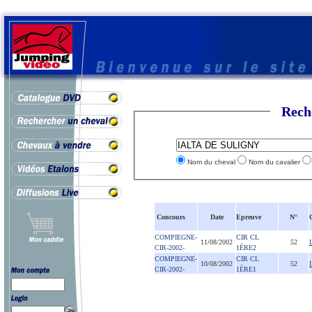
Rech
Nom du cheval
Nom du cavalier
Concours
Date
Epreuve
N°
COMPIEGNE-
CIR CL
11/08/2002
52
CIR-2002-
1ÈRE2
COMPIEGNE-
CIR CL
10/08/2002
52
CIR-2002-
1ÈRE1