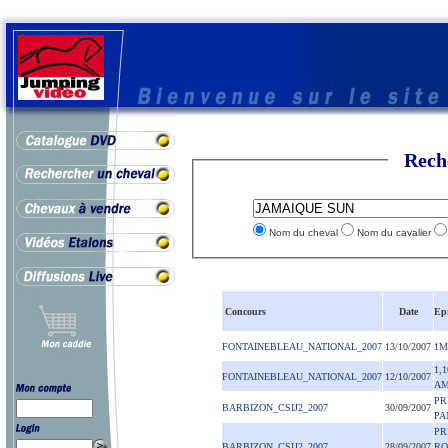
Rech
Nom du cheval
Nom du cavalier
Concours
Date
Ep
FONTAINEBLEAU_NATIONAL_2007
13/10/2007
1M
1,
FONTAINEBLEAU_NATIONAL_2007
12/10/2007
AM
PR
BARBIZON_CSIJ2_2007
30/09/2007
PA
PR
BARBIZON_CSIJ2_2007
28/09/2007
RO