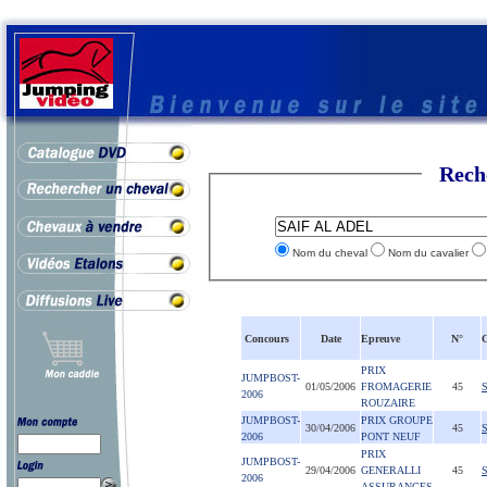
Rech
Nom du cheval
Nom du cavalier
Concours
Date
Epreuve
N°
C
PRIX
JUMPBOST-
01/05/2006
FROMAGERIE
45
2006
ROUZAIRE
JUMPBOST-
PRIX GROUPE
30/04/2006
45
2006
PONT NEUF
PRIX
JUMPBOST-
29/04/2006
GENERALLI
45
2006
ASSURANCES