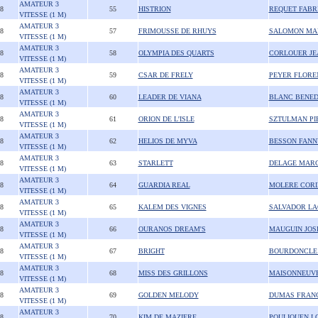
AMATEUR 3
08
55
HISTRION
REQUET FABR
VITESSE (1 M)
AMATEUR 3
08
57
FRIMOUSSE DE RHUYS
SALOMON MA
VITESSE (1 M)
AMATEUR 3
08
58
OLYMPIA DES QUARTS
CORLOUER JEA
VITESSE (1 M)
AMATEUR 3
08
59
CSAR DE FRELY
PEYER FLORE
VITESSE (1 M)
AMATEUR 3
08
60
LEADER DE VIANA
BLANC BENED
VITESSE (1 M)
AMATEUR 3
08
61
ORION DE L'ISLE
SZTULMAN PI
VITESSE (1 M)
AMATEUR 3
08
62
HELIOS DE MYVA
BESSON FANN
VITESSE (1 M)
AMATEUR 3
08
63
STARLETT
DELAGE MAR
VITESSE (1 M)
AMATEUR 3
08
64
GUARDIA REAL
MOLERE CORI
VITESSE (1 M)
AMATEUR 3
08
65
KALEM DES VIGNES
SALVADOR L
VITESSE (1 M)
AMATEUR 3
08
66
OURANOS DREAM'S
MAUGUIN JOS
VITESSE (1 M)
AMATEUR 3
08
67
BRIGHT
BOURDONCLE 
VITESSE (1 M)
AMATEUR 3
08
68
MISS DES GRILLONS
MAISONNEUVE
VITESSE (1 M)
AMATEUR 3
08
69
GOLDEN MELODY
DUMAS FRAN
VITESSE (1 M)
AMATEUR 3
08
70
KIM DE MAZIERE
POULIQUEN L