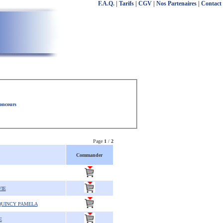
F.A.Q.
|
Tarifs
|
CGV
|
Nos Partenaires
|
Contact
concours
Page
1
/
2
Commander
IE
 QUINCY PAMELA
E