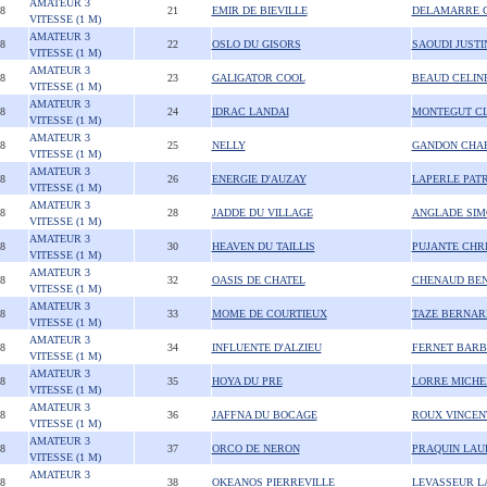
AMATEUR 3
08
21
EMIR DE BIEVILLE
DELAMARRE C
VITESSE (1 M)
AMATEUR 3
08
22
OSLO DU GISORS
SAOUDI JUSTI
VITESSE (1 M)
AMATEUR 3
08
23
GALIGATOR COOL
BEAUD CELIN
VITESSE (1 M)
AMATEUR 3
08
24
IDRAC LANDAI
MONTEGUT C
VITESSE (1 M)
AMATEUR 3
08
25
NELLY
GANDON CHA
VITESSE (1 M)
AMATEUR 3
08
26
ENERGIE D'AUZAY
LAPERLE PAT
VITESSE (1 M)
AMATEUR 3
08
28
JADDE DU VILLAGE
ANGLADE SIM
VITESSE (1 M)
AMATEUR 3
08
30
HEAVEN DU TAILLIS
PUJANTE CHR
VITESSE (1 M)
AMATEUR 3
08
32
OASIS DE CHATEL
CHENAUD BEN
VITESSE (1 M)
AMATEUR 3
08
33
MOME DE COURTIEUX
TAZE BERNAR
VITESSE (1 M)
AMATEUR 3
08
34
INFLUENTE D'ALZIEU
FERNET BAR
VITESSE (1 M)
AMATEUR 3
08
35
HOYA DU PRE
LORRE MICHE
VITESSE (1 M)
AMATEUR 3
08
36
JAFFNA DU BOCAGE
ROUX VINCEN
VITESSE (1 M)
AMATEUR 3
08
37
ORCO DE NERON
PRAQUIN LAU
VITESSE (1 M)
AMATEUR 3
08
38
OKEANOS PIERREVILLE
LEVASSEUR L