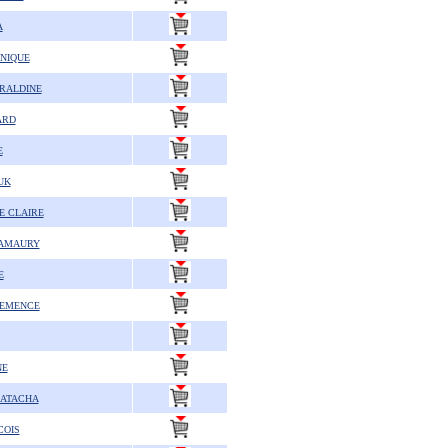
A
NIQUE
RALDINE
ARD
E
UK
E CLAIRE
 AMAURY
E
LEMENCE
NE
NATACHA
COIS