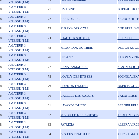
VITESSE (1 M)
AMATEUR 3
08
71
JIMAGINE
DUREAU FRA
VITESSE (1 M)
AMATEUR 3
08
72
EARL DE LA JI
VAUDOYER PE
VITESSE (1 M)
AMATEUR 3
08
73
EUREKA DES GATS
GUILBERT JAD
VITESSE (1 M)
AMATEUR 3
08
74
JOAD DES SOURCES
LE GAL SOPHI
VITESSE (1 M)
AMATEUR 3
08
75
MILAN DOR DU THEIL
DELAUTRE C
VITESSE (1 M)
AMATEUR 3
08
76
HEPATIC
LAFON MYRI
VITESSE (1 M)
AMATEUR 3
08
77
LANA L'AMAURIAL
SPAGNOU JULI
VITESSE (1 M)
AMATEUR 3
08
78
LOVELY DES ETISSES
SOLNIK ALEX
VITESSE (1 M)
AMATEUR 3
08
79
HORIZON D'AMELY
DARRAS AURE
VITESSE (1 M)
AMATEUR 3
08
80
GAZELLE DES GALOPS
BAERT ELISE
VITESSE (1 M)
AMATEUR 3
08
81
LAVANDE D'UZEC
BERNINI DELP
VITESSE (1 M)
AMATEUR 3
08
82
MAJOR DE L'EAUGRENEE
TROTTIN SYLV
VITESSE (1 M)
AMATEUR 3
08
83
PATRICIA
ALEZRA VIRGI
VITESSE (1 M)
AMATEUR 3
08
84
ISIS DES PRADELLES
ALEZRA MAIA
VITESSE (1 M)