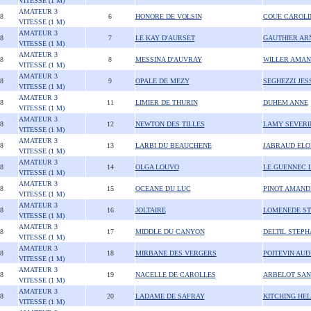
VITESSE (1 M)
AMATEUR 3
08
6
HONORE DE VOLSIN
COUE CAROLI
VITESSE (1 M)
AMATEUR 3
08
7
LE KAY D'AURSET
GAUTHIER AR
VITESSE (1 M)
AMATEUR 3
08
8
MESSINA D'AUVRAY
WILLER AMAN
VITESSE (1 M)
AMATEUR 3
08
9
OPALE DE MEZY
SEGHEZZI JES
VITESSE (1 M)
AMATEUR 3
08
11
LIMIER DE THURIN
DUHEM ANNE
VITESSE (1 M)
AMATEUR 3
08
12
NEWTON DES TILLES
LAMY SEVERI
VITESSE (1 M)
AMATEUR 3
08
13
LARBI DU BEAUCHENE
JABRAUD ELO
VITESSE (1 M)
AMATEUR 3
08
14
OLGA LOUVO
LE GUENNEC 
VITESSE (1 M)
AMATEUR 3
08
15
OCEANE DU LUC
PINOT AMAND
VITESSE (1 M)
AMATEUR 3
08
16
JOLTAIRE
LOMENEDE S
VITESSE (1 M)
AMATEUR 3
08
17
MIDDLE DU CANYON
DELTIL STEPH
VITESSE (1 M)
AMATEUR 3
08
18
MIRBANE DES VERGERS
POITEVIN AU
VITESSE (1 M)
AMATEUR 3
08
19
NACELLE DE CAROLLES
ARBELOT SAN
VITESSE (1 M)
AMATEUR 3
08
20
LADAME DE SAFRAY
KITCHING HE
VITESSE (1 M)