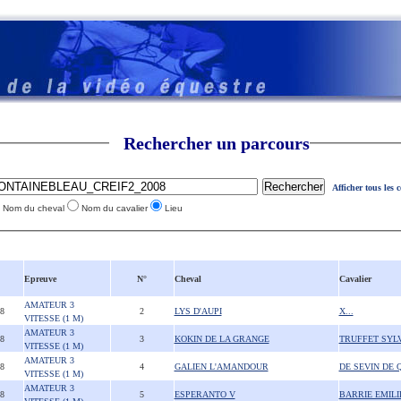
Rechercher un parcours
Afficher tous les 
Nom du cheval
Nom du cavalier
Lieu
Epreuve
N°
Cheval
Cavalier
AMATEUR 3
08
2
LYS D'AUPI
X...
VITESSE (1 M)
AMATEUR 3
08
3
KOKIN DE LA GRANGE
TRUFFET SYLV
VITESSE (1 M)
AMATEUR 3
08
4
GALIEN L'AMANDOUR
DE SEVIN DE
VITESSE (1 M)
AMATEUR 3
08
5
ESPERANTO V
BARRIE EMILI