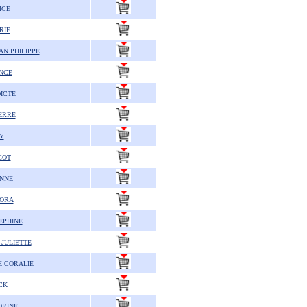
ICE
RIE
N PHILIPPE
NCE
ICTE
ERRE
Y
GOT
NNE
AORA
EPHINE
JULIETTE
 CORALIE
CK
ORINE