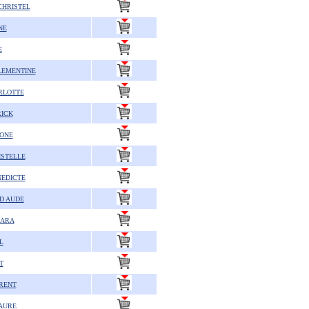
HRISTEL
NE
E
LEMENTINE
RLOTTE
RICK
ONE
ISTELLE
EDICTE
D AUDE
BARA
L
T
RENT
AURE