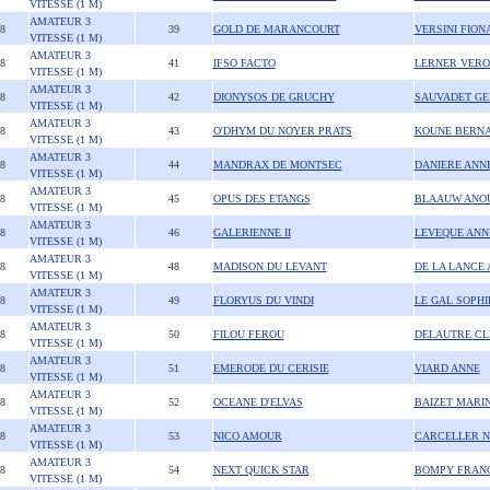
VITESSE (1 M)
AMATEUR 3
08
39
GOLD DE MARANCOURT
VERSINI FION
VITESSE (1 M)
AMATEUR 3
08
41
IFSO FACTO
LERNER VERO
VITESSE (1 M)
AMATEUR 3
08
42
DIONYSOS DE GRUCHY
SAUVADET GE
VITESSE (1 M)
AMATEUR 3
08
43
O'DHYM DU NOYER PRATS
KOUNE BERN
VITESSE (1 M)
AMATEUR 3
08
44
MANDRAX DE MONTSEC
DANIERE ANN
VITESSE (1 M)
AMATEUR 3
08
45
OPUS DES ETANGS
BLAAUW ANO
VITESSE (1 M)
AMATEUR 3
08
46
GALERIENNE II
LEVEQUE ANN
VITESSE (1 M)
AMATEUR 3
08
48
MADISON DU LEVANT
DE LA LANCE
VITESSE (1 M)
AMATEUR 3
08
49
FLORYUS DU VINDI
LE GAL SOPHI
VITESSE (1 M)
AMATEUR 3
08
50
FILOU FEROU
DELAUTRE C
VITESSE (1 M)
AMATEUR 3
08
51
EMERODE DU CERISIE
VIARD ANNE
VITESSE (1 M)
AMATEUR 3
08
52
OCEANE D'ELVAS
BAIZET MARI
VITESSE (1 M)
AMATEUR 3
08
53
NICO AMOUR
CARCELLER 
VITESSE (1 M)
AMATEUR 3
08
54
NEXT QUICK STAR
BOMPY FRAN
VITESSE (1 M)