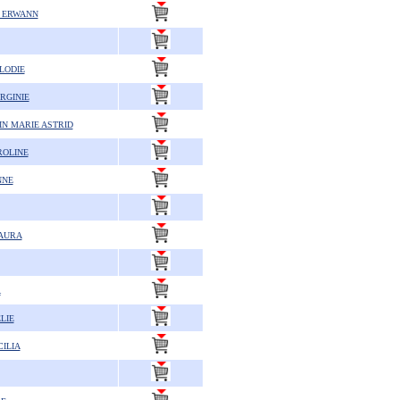
 ERWANN
LODIE
RGINIE
N MARIE ASTRID
OLINE
NNE
AURA
A
LIE
ILIA