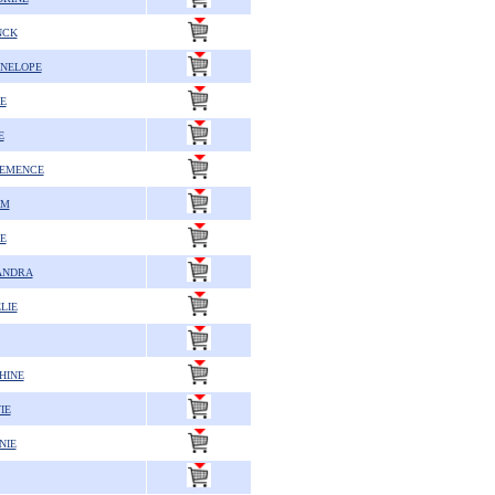
NCK
NELOPE
E
E
LEMENCE
AM
E
ANDRA
LIE
HINE
IE
NIE