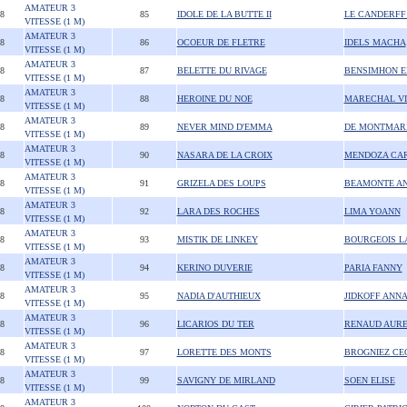
AMATEUR 3
08
85
IDOLE DE LA BUTTE II
LE CANDERFF
VITESSE (1 M)
AMATEUR 3
08
86
OCOEUR DE FLETRE
IDELS MACHA
VITESSE (1 M)
AMATEUR 3
08
87
BELETTE DU RIVAGE
BENSIMHON E
VITESSE (1 M)
AMATEUR 3
08
88
HEROINE DU NOE
MARECHAL VI
VITESSE (1 M)
AMATEUR 3
08
89
NEVER MIND D'EMMA
DE MONTMARI
VITESSE (1 M)
AMATEUR 3
08
90
NASARA DE LA CROIX
MENDOZA CAR
VITESSE (1 M)
AMATEUR 3
08
91
GRIZELA DES LOUPS
BEAMONTE A
VITESSE (1 M)
AMATEUR 3
08
92
LARA DES ROCHES
LIMA YOANN
VITESSE (1 M)
AMATEUR 3
08
93
MISTIK DE LINKEY
BOURGEOIS L
VITESSE (1 M)
AMATEUR 3
08
94
KERINO DUVERIE
PARIA FANNY
VITESSE (1 M)
AMATEUR 3
08
95
NADIA D'AUTHIEUX
JIDKOFF ANN
VITESSE (1 M)
AMATEUR 3
08
96
LICARIOS DU TER
RENAUD AURE
VITESSE (1 M)
AMATEUR 3
08
97
LORETTE DES MONTS
BROGNIEZ CEC
VITESSE (1 M)
AMATEUR 3
08
99
SAVIGNY DE MIRLAND
SOEN ELISE
VITESSE (1 M)
AMATEUR 3