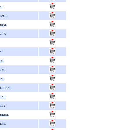
NE
NAUD
DINE
SICA
NE
DIE
LOIC
INE
TEPHANE
ANIE
DREY
DRINE
LENE