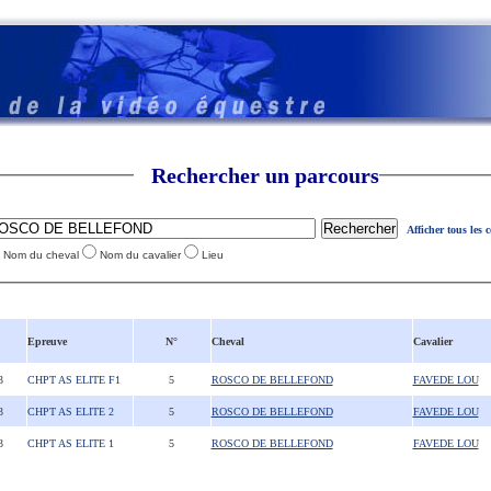
Rechercher un parcours
Afficher tous les 
Nom du cheval
Nom du cavalier
Lieu
Epreuve
N°
Cheval
Cavalier
3
CHPT AS ELITE F1
5
ROSCO DE BELLEFOND
FAVEDE LOU
3
CHPT AS ELITE 2
5
ROSCO DE BELLEFOND
FAVEDE LOU
3
CHPT AS ELITE 1
5
ROSCO DE BELLEFOND
FAVEDE LOU