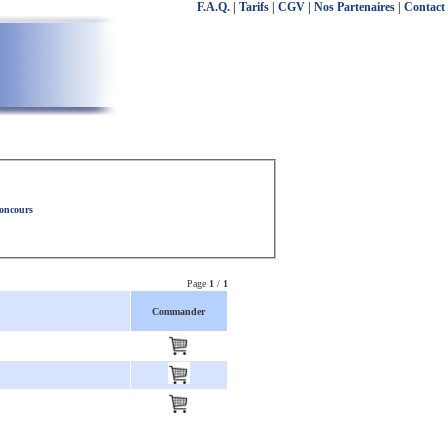
F.A.Q.
|
Tarifs
|
CGV
|
Nos Partenaires
|
Contact
concours
Page
1
/
1
Commander