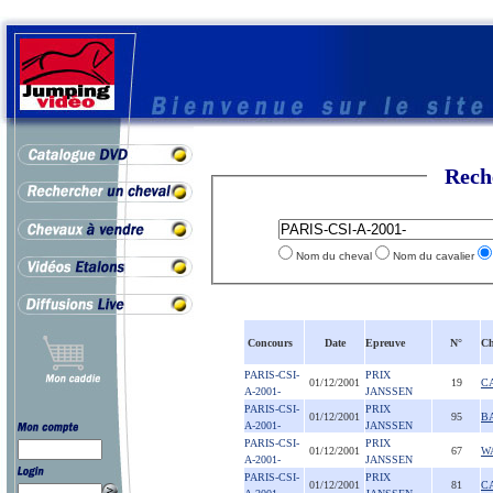
Rech
Nom du cheval
Nom du cavalier
Concours
Date
Epreuve
N°
Ch
PARIS-CSI-
PRIX
01/12/2001
19
C
A-2001-
JANSSEN
PARIS-CSI-
PRIX
01/12/2001
95
B
A-2001-
JANSSEN
PARIS-CSI-
PRIX
01/12/2001
67
W
A-2001-
JANSSEN
PARIS-CSI-
PRIX
01/12/2001
81
C