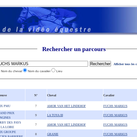
Rechercher un parcours
Afficher tous les 
Nom du cheval
Nom du cavalier
Lieu
reuve
N°
Cheval
Cavalier
IX PMU
7
AMOR VAN HET LINDEHOF
FUCHS MARKUS
AND PRIX
9
LA TOYA III
FUCHS MARKUS
NGINES
RBY DES PAYS
7
AMOR VAN HET LINDEHOF
FUCHS MARKUS
 LA LOIRE
IX GROUPE
8
GRANIE
FUCHS MARKUS
CIEN BARRIERE