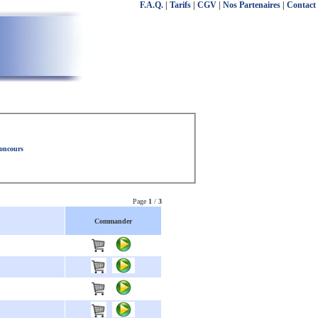
F.A.Q.
|
Tarifs
|
CGV
|
Nos Partenaires
|
Contact
concours
Page
1
/
3
Commander