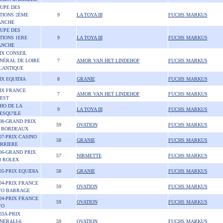
UPE DES
TIONS 2ÉME
9
LA TOYA III
FUCHS MARKUS
NCHE
UPE DES
TIONS 1ERE
9
LA TOYA III
FUCHS MARKUS
NCHE
IX CONSEIL
NÉRAL DE LOIRE
7
AMOR VAN HET LINDEHOF
FUCHS MARKUS
LANTIQUE
IX EQUIDIA
8
GRANIE
FUCHS MARKUS
IX FRANCE
7
AMOR VAN HET LINDEHOF
FUCHS MARKUS
EST
HO DE LA
9
LA TOYA III
FUCHS MARKUS
ESQU'ILE
08-GRAND PRIX
59
OVATION
FUCHS MARKUS
 BORDEAUX
07-PRIX CASINO
58
GRANIE
FUCHS MARKUS
RRIERE
06-GRAND PRIX
57
NIRMETTE
FUCHS MARKUS
 ROLEX
05-PRIX EQUIDIA
58
GRANIE
FUCHS MARKUS
04-PRIX FRANCE
59
OVATION
FUCHS MARKUS
FO BARRAGE
04-PRIX FRANCE
59
OVATION
FUCHS MARKUS
FO
03A-PRIX
NERALI-6
59
OVATION
FUCHS MARKUS