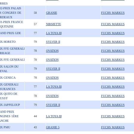
RRES
02-PRIX PALAIS
S CONGRES DE
58
GRANIE
FUCHS MARKUS
RDEAUX
01-PRIX FRANCE
57
NIRMETTE
FUCHS MARKUS
AQUITAINE
AND PRIX GDE
77
LA TOYA III
FUCHS MARKUS
IX HORETO
79
SYLVER II
FUCHS MARKUS
IX FFE GENERALI
78
OVATION
FUCHS MARKUS
RRAGE
IX FFE GENERALI
78
OVATION
FUCHS MARKUS
IX SALON DU
79
SYLVER II
FUCHS MARKUS
EVAL
IX CENECA
78
OVATION
FUCHS MARKUS
IX GENERALI
77
LA TOYA III
FUCHS MARKUS
SURANCES
IX QUITO DE
78
OVATION
FUCHS MARKUS
USSY
IX JAPPELOUP
79
SYLVER II
FUCHS MARKUS
AND PRIX
NGINES 1ÉRE
44
LA TOYA III
FUCHS MARKUS
NCHE
IX PMU
43
GRANIE 5
FUCHS MARKUS