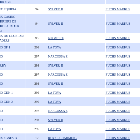
RRAGE
IX EQUIDIA
94
SYLVER II
FUCHS MARKUS
IX CASINO
RRIERE DE
94
SYLVER II
FUCHS MARKUS
RDEAUX 1ER
U
IX DU CLUB DES
95
NIRMETTE
FUCHS MARKUS
ADERS
IO GP 1
296
LA TOYA
FUCHS MARKUS
IO
297
NARCOSSA Z
FUCHS MARKUS
RBY
298
SYLVER II
FUCHS MARKUS
IO
297
NARCOSSA Z
FUCHS MARKUS
IO
298
SYLVER II
FUCHS MARKUS
IO CDN 1
296
LA TOYA
FUCHS MARKUS
IO CDN 2
296
LA TOYA
FUCHS MARKUS
IO
297
NARCOSSA Z
FUCHS MARKUS
IO
298
SYLVER II
FUCHS MARKUS
IO
296
LA TOYA
FUCHS MARKUS
IX AGNES B
12
ROYAL CHARMER -
FUCHS MARKUS