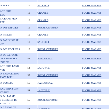
IX POPB
11
SYLVER II
FUCHS MARKUS
AND PRIX
10
GRANIE 5
FUCHS MARKUS
LEX
G GRAND PRIX
10
GRANIE 5
FUCHS MARKUS
LEX
IX DES ESPOIRS
15
ROYAL CHARMER
FUCHS MARKUS
IX NISSAN
10
GRANIE 5
FUCHS MARKUS
IX PARIS HORSE
11
SYLVER II
FUCHS MARKUS
OW
IX DES ECOLIERS
12
ROYAL CHARMER
FUCHS MARKUS
IX DE LA FOIRE
TERNATIONALE
56
NARCOSSA Z
FUCHS MARKUS
 BORDE
AND PRIX LAND
54
LA TOYA III
FUCHS MARKUS
VER
IX FRANCE INFO
55
ROYAL CHARMER
FUCHS MARKUS
ANCE BLEU
IX EQUIDIA
56
NARCOSSA Z
FUCHS MARKUS
AND PRIX SONY
54
LA TOYA III
FUCHS MARKUS
ICSSON
IX DU PALAIS
S CONGRES DE
55
ROYAL CHARMER
FUCHS MARKUS
RDEAUX
IX CASINO DE