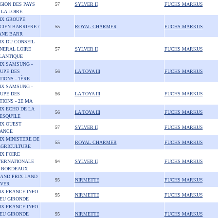
GION DES PAYS
57
SYLVER II
FUCHS MARKUS
 LA LOIRE
IX GROUPE
CIEN BARRIERE /
55
ROYAL CHARMER
FUCHS MARKUS
ANE BARR
IX DU CONSEIL
NERAL LOIRE
57
SYLVER II
FUCHS MARKUS
LANTIQUE
IX SAMSUNG -
UPE DES
56
LA TOYA III
FUCHS MARKUS
TIONS - 1ÈRE
IX SAMSUNG -
UPE DES
56
LA TOYA III
FUCHS MARKUS
TIONS - 2E MA
IX ECHO DE LA
56
LA TOYA III
FUCHS MARKUS
ESQU'ILE
IX OUEST
57
SYLVER II
FUCHS MARKUS
ANCE
IX MINISTERE DE
55
ROYAL CHARMER
FUCHS MARKUS
AGRICULTURE
IX FOIRE
TERNATIONALE
94
SYLVER II
FUCHS MARKUS
 BORDEAUX
AND PRIX LAND
95
NIRMETTE
FUCHS MARKUS
VER
IX FRANCE INFO
95
NIRMETTE
FUCHS MARKUS
EU GIRONDE
IX FRANCE INFO
EU GIRONDE
95
NIRMETTE
FUCHS MARKUS