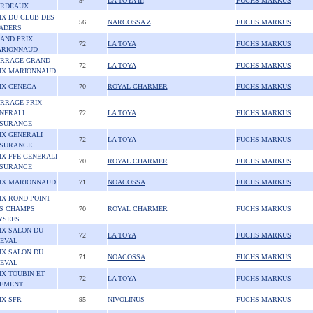
54
LA TOYA III
FUCHS MARKUS
RDEAUX
IX DU CLUB DES
56
NARCOSSA Z
FUCHS MARKUS
ADERS
AND PRIX
72
LA TOYA
FUCHS MARKUS
RIONNAUD
RRAGE GRAND
72
LA TOYA
FUCHS MARKUS
IX MARIONNAUD
IX CENECA
70
ROYAL CHARMER
FUCHS MARKUS
RRAGE PRIX
NERALI
72
LA TOYA
FUCHS MARKUS
SURANCE
IX GENERALI
72
LA TOYA
FUCHS MARKUS
SURANCE
IX FFE GENERALI
70
ROYAL CHARMER
FUCHS MARKUS
SURANCE
IX MARIONNAUD
71
NOACOSSA
FUCHS MARKUS
IX ROND POINT
S CHAMPS
70
ROYAL CHARMER
FUCHS MARKUS
YSEES
IX SALON DU
72
LA TOYA
FUCHS MARKUS
EVAL
IX SALON DU
71
NOACOSSA
FUCHS MARKUS
EVAL
IX TOUBIN ET
72
LA TOYA
FUCHS MARKUS
EMENT
IX SFR
95
NIVOLINUS
FUCHS MARKUS